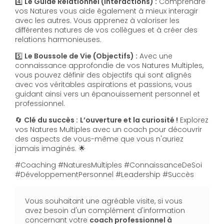
4️⃣
Le Guide Relationnel (Interactions) :
Comprendre
vos Natures vous aide également à mieux interagir
avec les autres. Vous apprenez à valoriser les
différentes natures de vos collègues et à créer des
relations harmonieuses.
5️⃣
Le Boussole de Vie (Objectifs) :
Avec une
connaissance approfondie de vos Natures Multiples,
vous pouvez définir des objectifs qui sont alignés
avec vos véritables aspirations et passions, vous
guidant ainsi vers un épanouissement personnel et
professionnel.
🔄
Clé du succès :
L’ouverture et la curiosité !
Explorez
vos Natures Multiples avec un coach pour découvrir
des aspects de vous-même que vous n'auriez
jamais imaginés. 🌟
#Coaching #NaturesMultiples #ConnaissanceDeSoi
#DéveloppementPersonnel #Leadership #Succès
Vous souhaitant une agréable visite, si vous
avez besoin d'un complément d'information
concernant votre
coach professionnel
à