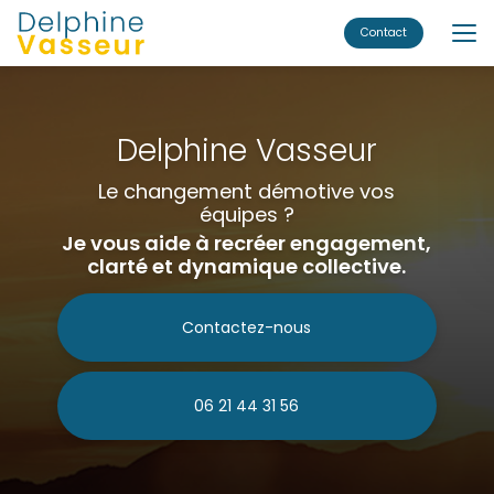
Aller
au
Contact
contenu
principal
Delphine Vasseur
Le changement démotive vos
équipes ?
Je vous aide à recréer engagement,
clarté et dynamique collective.
Contactez-nous
06 21 44 31 56