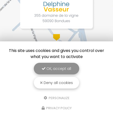
This site uses cookies and gives you control over
what you want to activate
OK, accept all
Deny all cookies
Delphine Vasseur, Coach professionnel à Lille
Mentions légales
-
Plan du site
-
Liens utiles
-
Cookies
PERSONALIZE
Création et référencement de site Internet
Demande de Devis
PRIVACY POLICY
Secteur
-
En savoir +