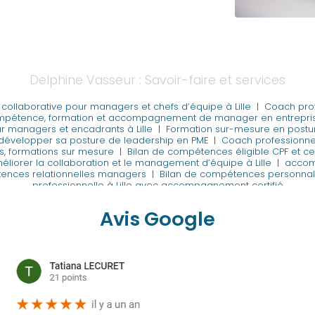
Delphine Vasseur : Savoir-faire et services
t collaborative pour managers et chefs d’équipe à Lille
|
Coach prof
mpétence, formation et accompagnement de manager en entreprise
r managers et encadrants à Lille
|
Formation sur-mesure en postur
 développer sa posture de leadership en PME
|
Coach professionne
 formations sur mesure
|
Bilan de compétences éligible CPF et cer
liorer la collaboration et le management d’équipe à Lille
|
accom
ences relationnelles managers
|
Bilan de compétences personnali
professionnelle à Lille avec accompagnement certifié
Avis Google