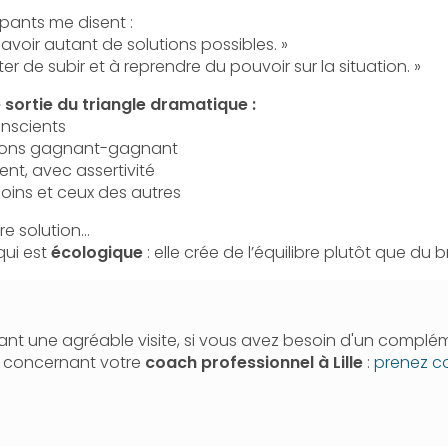
ipants me disent :
avoir autant de solutions possibles. »
er de subir et à reprendre du pouvoir sur la situation. »
e sortie du triangle dramatique :
onscients
utions gagnant-gagnant
nt, avec assertivité
soins et ceux des autres
re solution…
qui est
écologique
: elle crée de l’équilibre plutôt que du br
nt une agréable visite, si vous avez besoin d'un complé
n concernant votre
coach professionnel
à Lille
:
prenez c