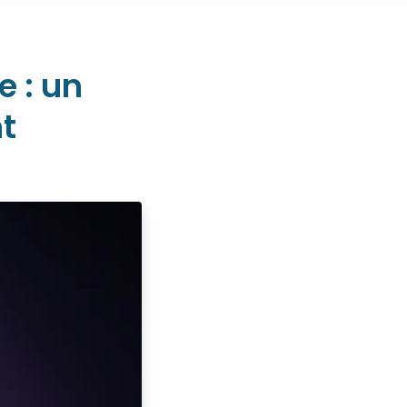
e : un
t