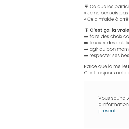
💬 Ce que les partic
« Je ne pensais pas 
« Cela m’aide à arrêt
🎯
C’est ça, la vrai
➡️ faire des choix c
➡️ trouver des sol
➡️ agir au bon mome
➡️ respecter ses be
Parce que la meilleu
C’est toujours celle 
Vous souhaita
d'informatio
présent
.