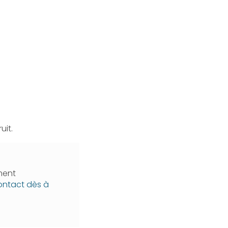
uit.
ment
ontact dès à