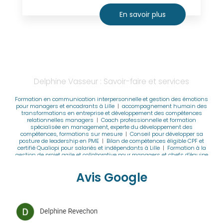
En savoir plus
Delphine Vasseur : Savoir-faire et services
Formation en communication interpersonnelle et gestion des émotions
pour managers et encadrants à Lille
|
accompagnement humain des
transformations en entreprise et développement des compétences
relationnelles managers
|
Coach professionnelle et formation
spécialisée en management, experte du développement des
compétences, formations sur mesure
|
Conseil pour développer sa
posture de leadership en PME
|
Bilan de compétences éligible CPF et
certifié Qualiopi pour salariés et indépendants à Lille
|
Formation à la
gestion de projet agile et collaborative pour managers et chefs d’équipe
à Lille
|
Formation sur-mesure en posture managériale et intelligence
collective pour entreprises et équipes à Lille
|
Formation à la méthode
Avis Google
DISC pour améliorer la collaboration et le management d’équipe à Lille
|
Coach professionnelle et formatrice spécialisée en management
pour faire un bilan de compétence, formation et accompagnement de
manager en entreprise à Lille
|
Bilan de compétences personnalisé
pour managers et cadres en transition professionnelle à Lille avec
accompagnement certifié