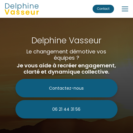
Aller
au
Contact
contenu
principal
Delphine Vasseur
Le changement démotive vos
équipes ?
Je vous aide à recréer engagement,
clarté et dynamique collective.
Contactez-nous
06 21 44 31 56