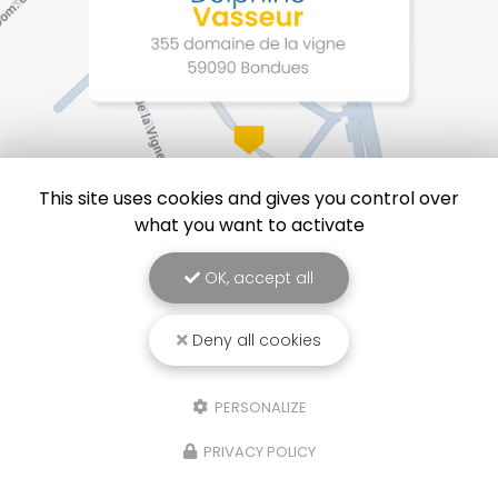
This site uses cookies and gives you control over
what you want to activate
OK, accept all
Deny all cookies
Delphine Vasseur, Coach professionnel à Lille
Mentions légales
-
Plan du site
-
Liens utiles
-
Cookies
PERSONALIZE
Création et référencement de site Internet
Demande de Devis
PRIVACY POLICY
Secteur
-
En savoir +
Delphine Vasseur
Sitemap